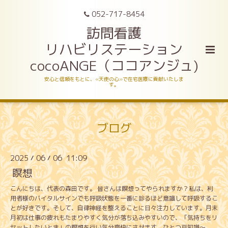
052-717-8454
訪問看護
リハビリステーション
cocoANGE（ココアンジュ)
安心と信頼をもとに、«天使の心»で在宅医療に貢献いたしま
す。
ブログ
2025
06
06 11:09
/
/
瞑想
こんにちは、代表の森田です。 皆さんは瞑想ってやられますか？私は、利
用者様のバイタルサインでも呼吸状態を一番に診るほど意識して呼吸するこ
とが好きです。そして、自律神経を整えることに日々注力しています。月末
月初は仕事の疲れもたまりやすく気分が落ち込みやすいので、「気持ちをリ
セットしたいとき」の瞑想を行い気分爽快にさせます。ひとつ豆知識～