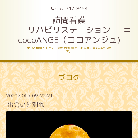
052-717-8454
訪問看護
リハビリステーション
cocoANGE（ココアンジュ)
安心と信頼をもとに、«天使の心»で在宅医療に貢献いたしま
す。
ブログ
2020
06
09 22:21
/
/
出会いと別れ