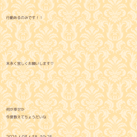
行動あるのみです！！
末永く宜しくお願いします♡
何が幸せか
今度教えてちょうだいな
2021
03
18 19:25
/
/