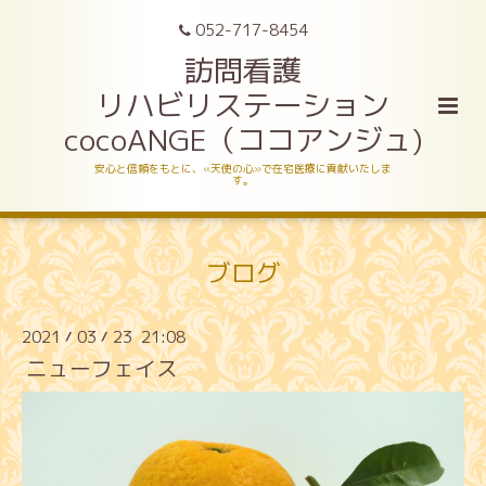
052-717-8454
訪問看護
リハビリステーション
cocoANGE（ココアンジュ)
安心と信頼をもとに、«天使の心»で在宅医療に貢献いたしま
す。
ブログ
2021
03
23 21:08
/
/
ニューフェイス