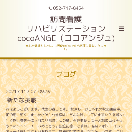
052-717-8454
訪問看護
リハビリステーション
cocoANGE（ココアンジュ)
安心と信頼をもとに、«天使の心»で在宅医療に貢献いたしま
す。
ブログ
2021
11
07 09:39
/
/
新たな挑戦
おはようございます。代表の森田です。 秋深し、おしゃれの秋に邁進中。
前の毛、短くしました(*´∀｀*)皆様は、どんな秋にしていますか？ 勤続30
年で旅行券を手に入れた旦那は、この度、有休も使って一人旅に出るそう。
やった～～～！！！おめでとう。独立記念日ですね。 私は20代に、イタリ
アへ一人旅したことがあります。無鉄砲な若き日。なつかしいです。 今月