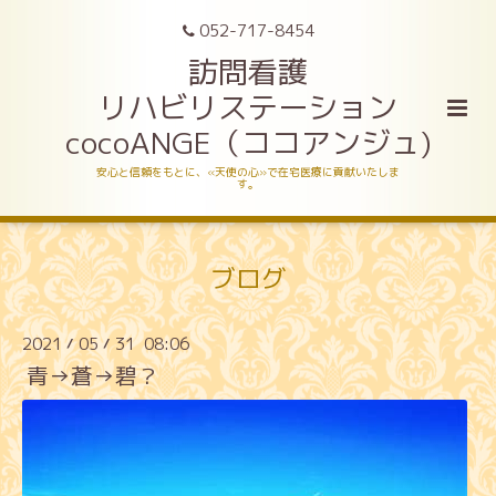
052-717-8454
訪問看護
リハビリステーション
cocoANGE（ココアンジュ)
安心と信頼をもとに、«天使の心»で在宅医療に貢献いたしま
す。
ブログ
2021
05
31 08:06
/
/
青→蒼→碧？