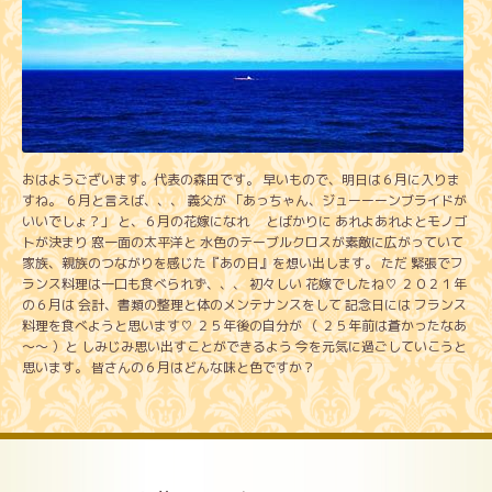
おはようございます。代表の森田です。 早いもので、明日は６月に入りま
すね。 ６月と言えば、、、 義父が 「あっちゃん、ジューーーンブライドが
いいでしょ？」 と、６月の花嫁になれ とばかりに あれよあれよとモノゴ
トが決まり 窓一面の太平洋と 水色のテーブルクロスが素敵に広がっていて
家族、親族のつながりを感じた『あの日』を想い出します。 ただ 緊張でフ
ランス料理は一口も食べられず、、、 初々しい 花嫁でしたね♡ ２０２１年
の６月は 会計、書類の整理と体のメンテナンスをして 記念日には フランス
料理を食べようと思います♡ ２５年後の自分が （ ２５年前は蒼かったなあ
～～ ）と しみじみ思い出すことができるよう 今を元気に過ごしていこうと
思います。 皆さんの６月はどんな味と色ですか？