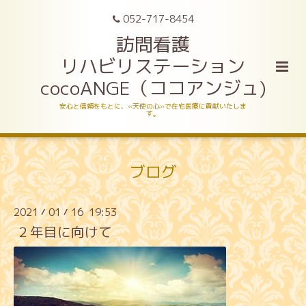
052-717-8454
訪問看護
リハビリステーション
cocoANGE（ココアンジュ)
安心と信頼をもとに、«天使の心»で在宅医療に貢献いたしま
す。
ブログ
2021
01
16 19:53
/
/
２年目に向けて