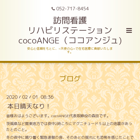
052-717-8454
訪問看護
リハビリステーション
cocoANGE（ココアンジュ)
安心と信頼をもとに、«天使の心»で在宅医療に貢献いたしま
す。
ブログ
2020
02
01 08:36
/
/
本日晴天なり！
皆様おはようございます。cocoANGE代表取締役の森田です。
茨城県など関東地方では夜中2時ころにマグニチュード５以上の地震があっ
たとのこと。
冬の夜中に鳴り響く緊急速報の音、そのあとの揺れにも恐怖を感じたことで