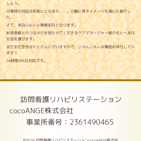
しょう。
災害時の対応は即座にとれるか、、、行動に移すイメージを描いた朝でし
た。
さて、本日いよいよ開業初日となります。
利用者様とのつながりを持たせてくださるケアマネージャー様のもとへ本日
も足を運びます。
まだまだ空きはたくさんございますので、じゃんじゃんお電話お待ちしてい
ます！
24時間365日対応です。
訪問看護リハビリステーション
cocoANGE株式会社
事業所番号：2361490465
©2026
訪問看護リハビリステーションcocoANGE株式会